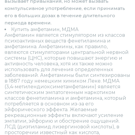
вызывает привыкания, но может вызвать
компульсивное употребление, если принимать
его в больших дозах в течение длительного
периода времени.
Купить амфетамин, МДМА
Амфетамин является стимулятором из классов
психоактивных веществ фенетиламина и
амфетамина. Амфетамины, как правило,
являются стимуляторами центральной нервной
системы (ЦНС), которые повышают энергию и
активность человека, хотя их также можно
использовать для лечения определенных
заболеваний. Амфетамины были синтезированы
в 1887 году немецким химиком Леке. МДМА
(3,4-метилендиоксиметамфетамин) является
синтетическим эмпатогенным наркотиком
классов фенетиламина и амфетамина, который
потребляется в основном из-за его
эйфорического эффекта. Желаемые
рекреационные эффекты включают усиление
эмпатии, эйфорию и обострение ощущений.
ЛСД (диэтиламид лизергиновой кислоты), в
просторечии известный как кислота,