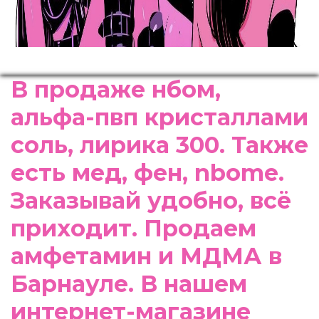
В продаже нбом,
альфа-пвп кристаллами
соль, лирика 300. Также
есть мед, фен, nbome.
Заказывай удобно, всё
приходит. Продаем
амфетамин и МДМА в
Барнауле. В нашем
интернет-магазине